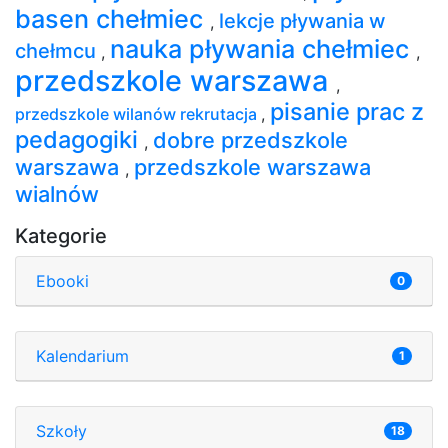
basen chełmiec
lekcje pływania w
,
nauka pływania chełmiec
chełmcu
,
,
przedszkole warszawa
,
pisanie prac z
przedszkole wilanów rekrutacja
,
pedagogiki
dobre przedszkole
,
warszawa
przedszkole warszawa
,
wialnów
Kategorie
Ebooki
0
Kalendarium
1
Szkoły
18