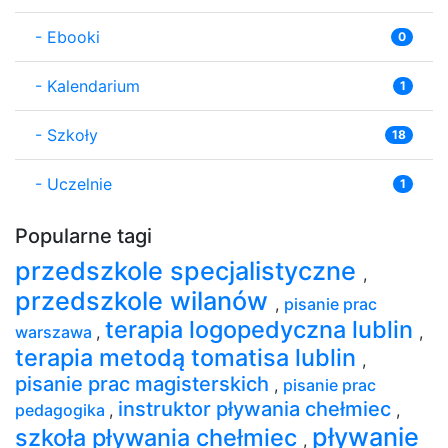
-
Ebooki
0
-
Kalendarium
1
-
Szkoły
18
-
Uczelnie
1
Popularne tagi
przedszkole specjalistyczne
,
przedszkole wilanów
,
pisanie prac
terapia logopedyczna lublin
warszawa
,
,
terapia metodą tomatisa lublin
,
pisanie prac magisterskich
,
pisanie prac
instruktor pływania chełmiec
pedagogika
,
,
pływanie
szkoła pływania chełmiec
,