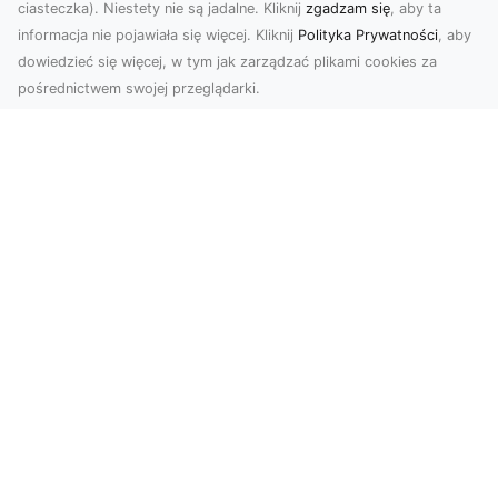
ciasteczka). Niestety nie są jadalne. Kliknij
zgadzam się
, aby ta
informacja nie pojawiała się więcej. Kliknij
Polityka Prywatności
, aby
dowiedzieć się więcej, w tym jak zarządzać plikami cookies za
pośrednictwem swojej przeglądarki.
Usługi dronem Dębica – Twój projekt z
lotu ptaka
Wykorzystanie dronów w fotografii i filmowaniu
otwiera nowe możliwości, które są zarówno
estetyczn...
FHU XMar – Niezawodna Pomoc
Drogowa: Laweta i Holowanie dla