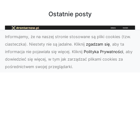
Ostatnie posty
Informujemy, że na naszej stronie stosowane są pliki cookies (tzw.
ciasteczka). Niestety nie są jadalne. Kliknij
zgadzam się
, aby ta
informacja nie pojawiała się więcej. Kliknij
Polityka Prywatności
, aby
dowiedzieć się więcej, w tym jak zarządzać plikami cookies za
pośrednictwem swojej przeglądarki.
Usługi dronem Dębica – Twój projekt z
lotu ptaka
Wykorzystanie dronów w fotografii i filmowaniu
otwiera nowe możliwości, które są zarówno