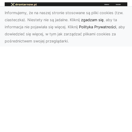
Informujemy, że na naszej stronie stosowane są pliki cookies (tzw.
ciasteczka). Niestety nie są jadalne. Kliknij
zgadzam się
, aby ta
informacja nie pojawiała się więcej. Kliknij
Polityka Prywatności
, aby
dowiedzieć się więcej, w tym jak zarządzać plikami cookies za
pośrednictwem swojej przeglądarki.
Usługi dronem Dębica – Twój projekt z
lotu ptaka
Wykorzystanie dronów w fotografii i filmowaniu
otwiera nowe możliwości, które są zarówno
estetyczn...