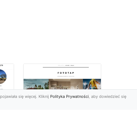
pojawiała się więcej. Kliknij
Polityka Prywatności
, aby dowiedzieć się
–
Chcesz mieć owe
okno na świat? Nie ma
-