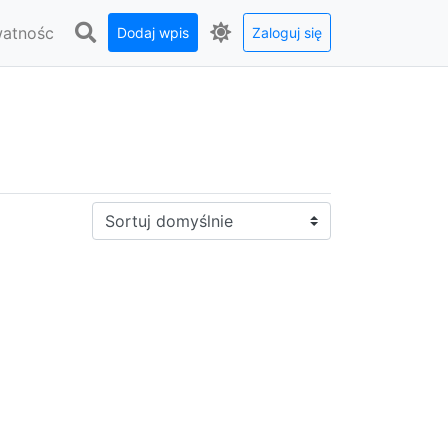
watnośc
Dodaj wpis
Zaloguj się
Sortuj: