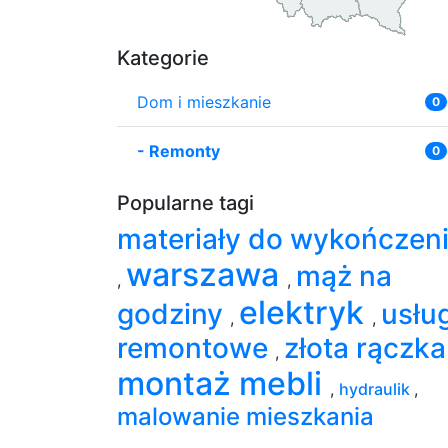
Kategorie
Dom i mieszkanie
0
-
Remonty
0
Popularne tagi
materiały do wykończen
warszawa
mąż na
,
,
elektryk
godziny
usług
,
,
remontowe
złota rączk
,
montaż mebli
,
hydraulik
,
malowanie mieszkania