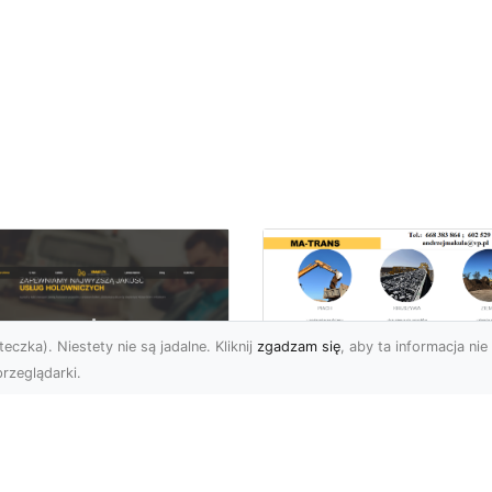
eczka). Niestety nie są jadalne. Kliknij
zgadzam się
, aby ta informacja nie 
rzeglądarki.
Transport
Niskopodwoziowy 
U XMar –
Specjalistyczne
ezawodna Pomoc
Rozwiązania od MA