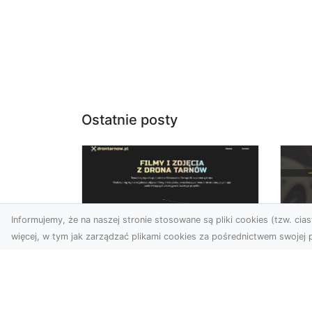
Ostatnie posty
Informujemy, że na naszej stronie stosowane są pliki cookies (tzw. ciast
więcej, w tym jak zarządzać plikami cookies za pośrednictwem swojej p
Usługi dronem Dębica
FH
– Twój projekt z lotu
Ni
ptaka