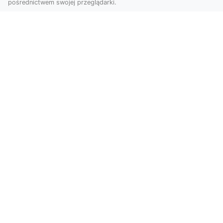
pośrednictwem swojej przeglądarki.
Usługi dronem Dębica – Twój projekt z
lotu ptaka
Wykorzystanie dronów w fotografii i filmowaniu
otwiera nowe możliwości, które są zarówno
estetyczn...