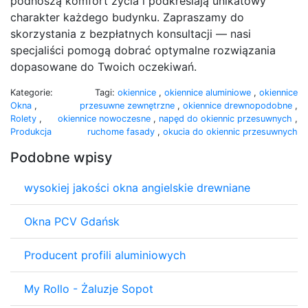
podnoszą komfort życia i podkreślają unikatowy
charakter każdego budynku. Zapraszamy do
skorzystania z bezpłatnych konsultacji — nasi
specjaliści pomogą dobrać optymalne rozwiązania
dopasowane do Twoich oczekiwań.
Kategorie:
Tagi:
okiennice
,
okiennice aluminiowe
,
okiennice
Okna
,
przesuwne zewnętrzne
,
okiennice drewnopodobne
,
Rolety
,
okiennice nowoczesne
,
napęd do okiennic przesuwnych
,
Produkcja
ruchome fasady
,
okucia do okiennic przesuwnych
Podobne wpisy
wysokiej jakości okna angielskie drewniane
Okna PCV Gdańsk
Producent profili aluminiowych
My Rollo - Żaluzje Sopot