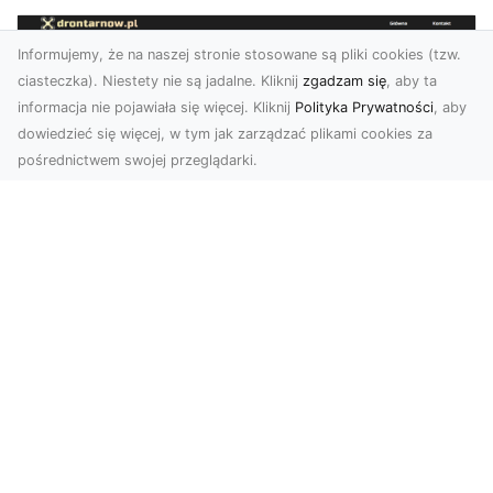
Informujemy, że na naszej stronie stosowane są pliki cookies (tzw.
ciasteczka). Niestety nie są jadalne. Kliknij
zgadzam się
, aby ta
informacja nie pojawiała się więcej. Kliknij
Polityka Prywatności
, aby
dowiedzieć się więcej, w tym jak zarządzać plikami cookies za
pośrednictwem swojej przeglądarki.
Usługi dronem Dębica – Twój projekt z
lotu ptaka
Wykorzystanie dronów w fotografii i filmowaniu
otwiera nowe możliwości, które są zarówno
estetyczn...