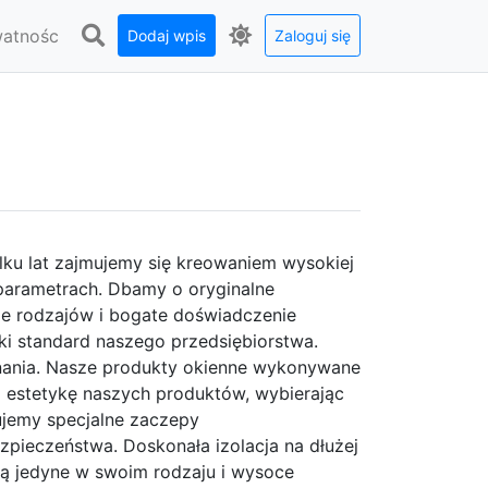
watnośc
Dodaj wpis
Zaloguj się
ku lat zajmujemy się kreowaniem wysokiej
 parametrach. Dbamy o oryginalne
ie rodzajów i bogate doświadczenie
i standard naszego przedsiębiorstwa.
onania. Nasze produkty okienne wykonywane
o estetykę naszych produktów, wybierając
ujemy specjalne zaczepy
pieczeństwa. Doskonała izolacja na dłużej
ą jedyne w swoim rodzaju i wysoce