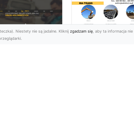
eczka). Niestety nie są jadalne. Kliknij
zgadzam się
, aby ta informacja nie 
rzeglądarki.
Transport
Niskopodwoziowy 
U XMar –
Specjalistyczne
ezawodna Pomoc
Rozwiązania od MA
ogowa: Laweta i
TRANS dla Ciężkie
lowanie dla
Sprzętu i Ładunkó
erowców z Radomia
Ponadgabarytowyc
Okolic
Czym Jest Transport
 XMar – Szybkie i
Niskopodwoziowy?
fesjonalne Wsparcie na
Transport
odze Nagłe problemy z
niskopodwoziowy to
azdem, takie jak
zaawansowana forma
ria...