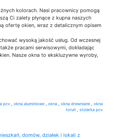
żnych kolorach. Nasi pracownicy pomogą
szą Ci zalety płynące z kupna naszych
łną ofertę okien, wraz z detalicznym opisem
achować wysoką jakość usług. Od wczesnej
 także pracami serwisowymi, dokładając
okien. Nasze okna to ekskluzywne wyroby,
a pcv
,
okna aluminiowe
,
okna
,
okna drewniane
,
okna
toruń
,
stolarka pcv
ieszkań, domów, działek i lokali z