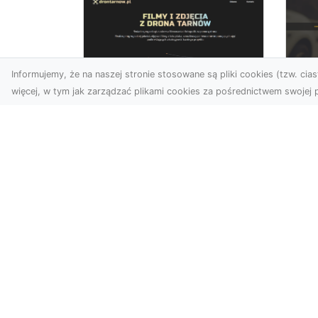
Informujemy, że na naszej stronie stosowane są pliki cookies (tzw. ciast
więcej, w tym jak zarządzać plikami cookies za pośrednictwem swojej p
Usługi dronem Dębica
FH
– Twój projekt z lotu
Ni
ptaka
Dr
Wykorzystanie dronów w
Ho
fotografii i filmowaniu
Ki
otwiera nowe możliwości,
i 
które są zarówno
FHU
estetyczn...
Pro
Dr
poj
awa