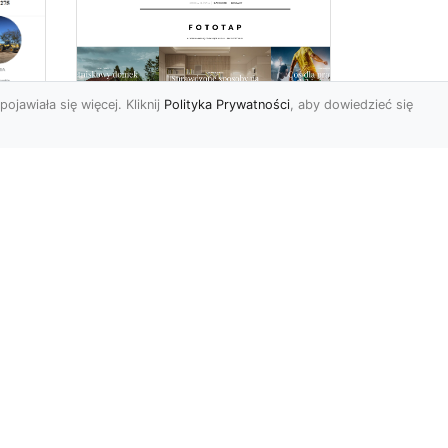
pojawiała się więcej. Kliknij
Polityka Prywatności
, aby dowiedzieć się
–
Chcesz mieć owe
okno na świat? Nie ma
-
problemu!
go
w
W świecie fototapet
h
ostatnimi czasy nastąpiły
niezwykle dynamiczne
zmiany. Śmiało powiedzieć
może...