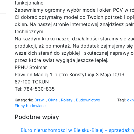
funkcjonalne.
Zapewniamy ogromny wybór modeli okien PCV w ró
Ci dobrać optymalny model do Twoich potrzeb i opi
okien. Na naszej stronie internetowej znajdziesz pe
technicznym.
Na każdym kroku naszej działalności staramy się z
produkcji, aż po montaż. Na dodatek zajmujemy się
wszelkich starań do szybkiej i skutecznej naprawy 
przez które świat wygląda jeszcze lepiej.
PPHU Stolmar
Pawilon Maciej 1. piętro Konstytucji 3 Maja 10/19
87-100 TORUŃ
Tel: 784-530-835
Kategorie:
Drzwi
,
Okna
,
Rolety
,
Budownictwo
,
Tagi:
okn
Firmy budowlane
Podobne wpisy
Biuro nieruchomości w Bielsku-Białej – sprzedaż m