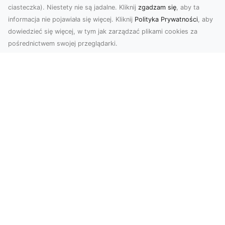
ciasteczka). Niestety nie są jadalne. Kliknij
zgadzam się
, aby ta
informacja nie pojawiała się więcej. Kliknij
Polityka Prywatności
, aby
dowiedzieć się więcej, w tym jak zarządzać plikami cookies za
pośrednictwem swojej przeglądarki.
Usługi dronem Dębica – Twój projekt z
lotu ptaka
Wykorzystanie dronów w fotografii i filmowaniu
otwiera nowe możliwości, które są zarówno
estetyczn...