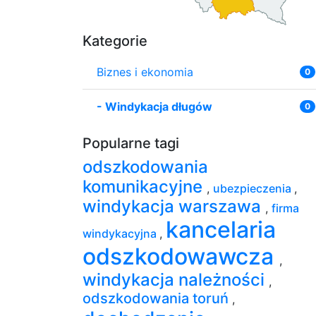
Kategorie
Biznes i ekonomia
0
-
Windykacja długów
0
Popularne tagi
odszkodowania
komunikacyjne
,
ubezpieczenia
,
windykacja warszawa
,
firma
kancelaria
windykacyjna
,
odszkodowawcza
,
windykacja należności
,
odszkodowania toruń
,