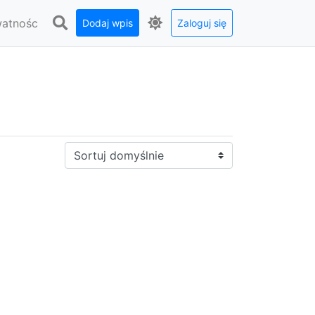
watnośc
Dodaj wpis
Zaloguj się
Sortuj: