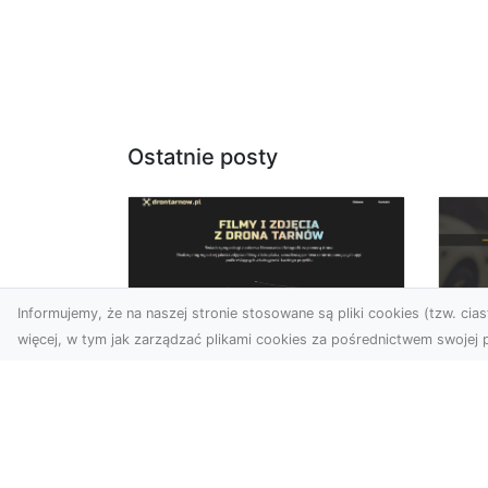
Ostatnie posty
Informujemy, że na naszej stronie stosowane są pliki cookies (tzw. ciast
więcej, w tym jak zarządzać plikami cookies za pośrednictwem swojej p
Usługi dronem Dębica
FH
– Twój projekt z lotu
Ni
ptaka
Dr
Wykorzystanie dronów w
Ho