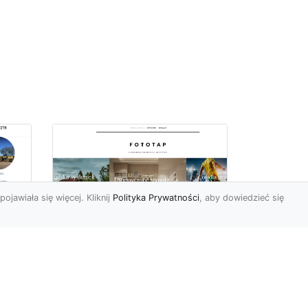
pojawiała się więcej. Kliknij
Polityka Prywatności
, aby dowiedzieć się
–
Chcesz mieć owe
okno na świat? Nie ma
-
problemu!
go