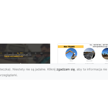
eczka). Niestety nie są jadalne. Kliknij
zgadzam się
, aby ta informacja nie 
rzeglądarki.
Transport
Niskopodwoziowy 
U XMar –
Specjalistyczne
ezawodna Pomoc
Rozwiązania od MA
ogowa: Laweta i
TRANS dla Ciężkie
lowanie dla