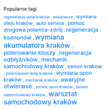
Popularne tagi
wymiana
regeneracja lamp kraków
,
assistance
,
pomoc
oleju kraków
auto service
,
,
regeneracja
drogowa polanica-zdrój
,
wymiana
ksenonów
,
akumulatora kraków
,
polerowanie kloszy
regeneracja
,
odbłyśników
mechanik
,
samochodowy kraków
xenon krakow
,
wymiana opon
,
polerowanie lamp kraków
,
awaryjne
kraków
,
mechanik kraków
,
otwieranie
,
serwis opon kraków
,
serwis
warsztat
samochodowy kraków
,
samochodowy kraków