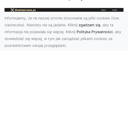
Informujemy, że na naszej stronie stosowane są pliki cookies (tzw.
ciasteczka). Niestety nie są jadalne. Kliknij
zgadzam się
, aby ta
informacja nie pojawiała się więcej. Kliknij
Polityka Prywatności
, aby
dowiedzieć się więcej, w tym jak zarządzać plikami cookies za
pośrednictwem swojej przeglądarki.
Usługi dronem Dębica – Twój projekt z
lotu ptaka
Wykorzystanie dronów w fotografii i filmowaniu
otwiera nowe możliwości, które są zarówno
estetyczn...