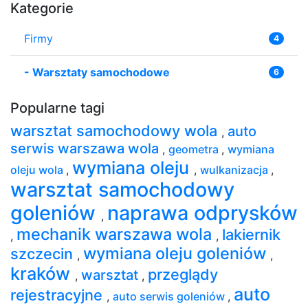
Kategorie
Firmy
4
-
Warsztaty samochodowe
6
Popularne tagi
warsztat samochodowy wola
auto
,
serwis warszawa wola
,
geometra
,
wymiana
wymiana oleju
oleju wola
,
,
wulkanizacja
,
warsztat samochodowy
goleniów
naprawa odprysków
,
mechanik warszawa wola
lakiernik
,
,
wymiana oleju goleniów
szczecin
,
,
kraków
przeglądy
warsztat
,
,
auto
rejestracyjne
,
auto serwis goleniów
,