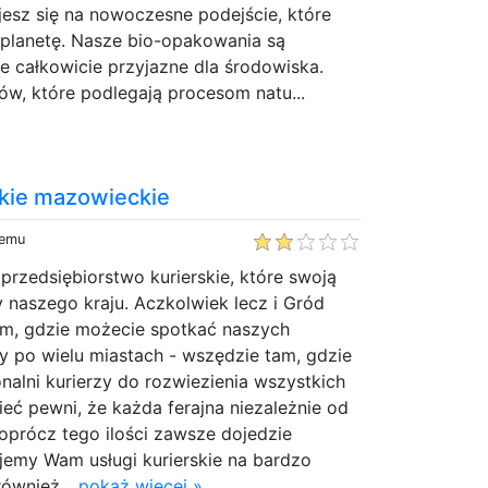
esz się na nowoczesne podejście, które
 planetę. Nasze bio-opakowania są
że całkowicie przyjazne dla środowiska.
w, które podlegają procesom natu...
skie mazowieckie
temu
 przedsiębiorstwo kurierskie, które swoją
y naszego kraju. Aczkolwiek lecz i Gród
tem, gdzie możecie spotkać naszych
 po wielu miastach - wszędzie tam, gdzie
onalni kurierzy do rozwiezienia wszystkich
ieć pewni, że każda ferajna niezależnie od
oprócz tego ilości zawsze dojedzie
jemy Wam usługi kurierskie na bardzo
również...
pokaż więcej »