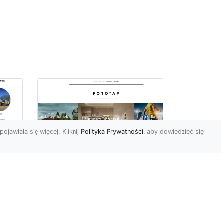
pojawiała się więcej. Kliknij
Polityka Prywatności
, aby dowiedzieć się
–
Chcesz mieć owe
okno na świat? Nie ma
-
problemu!
go
w
W świecie fototapet