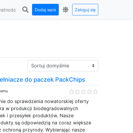
watnośc
Dodaj wpis
Zaloguj się
Sortuj:
ełniacze do paczek PackChips
 temu
ie do sprawdzenia nowatorskiej oferty
era w produkcji biodegradowalnych
ek i przesyłek produktów. Nasze
dukty są odpowiedzią na coraz większe
 ochroną przyrody. Wybierając nasze