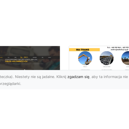
eczka). Niestety nie są jadalne. Kliknij
zgadzam się
, aby ta informacja nie 
rzeglądarki.
Transport
Niskopodwoziowy 
U XMar –
Specjalistyczne
ezawodna Pomoc
Rozwiązania od MA
ogowa: Laweta i
TRANS dla Ciężkie
lowanie dla
Sprzętu i Ładunkó