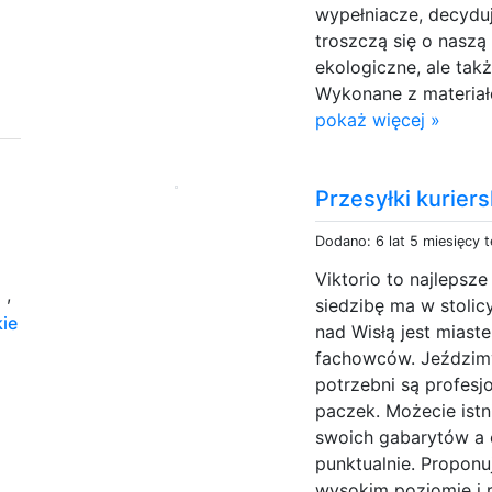
wypełniacze, decyduj
troszczą się o naszą
ekologiczne, ale tak
Wykonane z materiałó
pokaż więcej »
Przesyłki kurier
Dodano: 6 lat 5 miesięcy 
Viktorio to najlepsze
e
,
siedzibę ma w stolic
ie
nad Wisłą jest mias
fachowców. Jeździmy
potrzebni są profesj
paczek. Możecie istn
swoich gabarytów a 
punktualnie. Proponu
wysokim poziomie i 