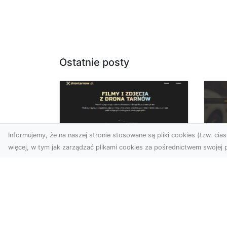
Ostatnie posty
Informujemy, że na naszej stronie stosowane są pliki cookies (tzw. ciast
więcej, w tym jak zarządzać plikami cookies za pośrednictwem swojej p
Usługi dronem Dębica
FH
– Twój projekt z lotu
Ni
ptaka
Dr
Wykorzystanie dronów w
Ho
fotografii i filmowaniu