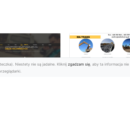
eczka). Niestety nie są jadalne. Kliknij
zgadzam się
, aby ta informacja nie 
rzeglądarki.
Transport
Niskopodwoziowy 
U XMar –
Specjalistyczne
ezawodna Pomoc
Rozwiązania od MA
ogowa: Laweta i
TRANS dla Ciężkie
lowanie dla
Sprzętu i Ładunkó
erowców z Radomia
Ponadgabarytowyc
Okolic