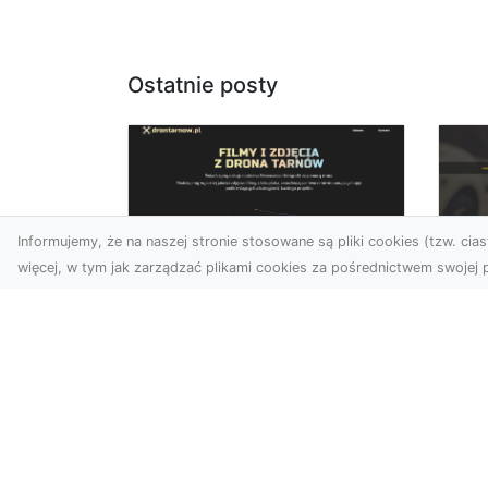
Ostatnie posty
Informujemy, że na naszej stronie stosowane są pliki cookies (tzw. ciast
więcej, w tym jak zarządzać plikami cookies za pośrednictwem swojej p
Usługi dronem Dębica
FH
– Twój projekt z lotu
Ni
ptaka
Dr
Wykorzystanie dronów w
Ho
fotografii i filmowaniu
Ki
otwiera nowe możliwości,
i 
które są zarówno