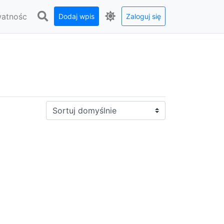
watnośc
Dodaj wpis
Zaloguj się
Sortuj: