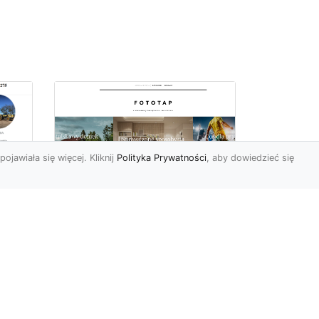
pojawiała się więcej. Kliknij
Polityka Prywatności
, aby dowiedzieć się
–
Chcesz mieć owe
okno na świat? Nie ma
-
problemu!
go
w
W świecie fototapet
h
ostatnimi czasy nastąpiły
niezwykle dynamiczne