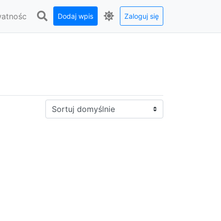
watnośc
Dodaj wpis
Zaloguj się
Sortuj: