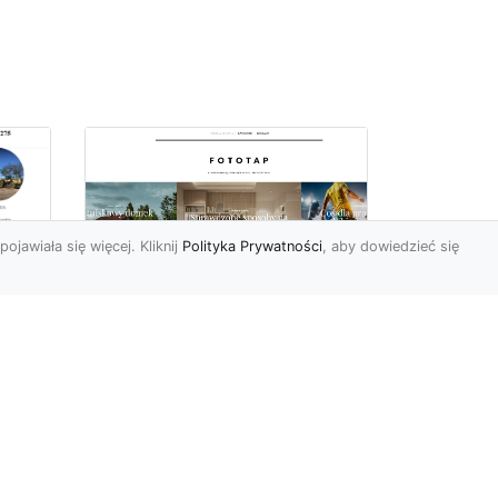
pojawiała się więcej. Kliknij
Polityka Prywatności
, aby dowiedzieć się
–
Chcesz mieć owe
okno na świat? Nie ma
-
problemu!
go
w
W świecie fototapet
h
ostatnimi czasy nastąpiły
niezwykle dynamiczne