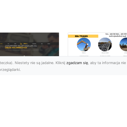
eczka). Niestety nie są jadalne. Kliknij
zgadzam się
, aby ta informacja nie 
rzeglądarki.
Transport
Niskopodwoziowy 
U XMar –
Specjalistyczne
ezawodna Pomoc
Rozwiązania od MA
ogowa: Laweta i
TRANS dla Ciężkie
lowanie dla
Sprzętu i Ładunkó
erowców z Radomia
Ponadgabarytowyc
Okolic