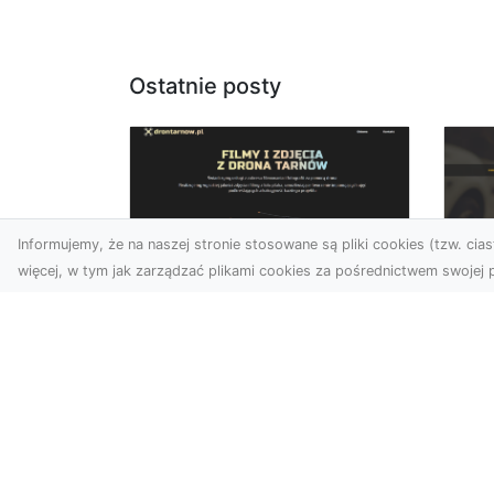
Ostatnie posty
Informujemy, że na naszej stronie stosowane są pliki cookies (tzw. ciast
więcej, w tym jak zarządzać plikami cookies za pośrednictwem swojej p
Usługi dronem Dębica
FH
– Twój projekt z lotu
Ni
ptaka
Dr
Wykorzystanie dronów w
Ho
fotografii i filmowaniu
Ki
otwiera nowe możliwości,
i 
które są zarówno