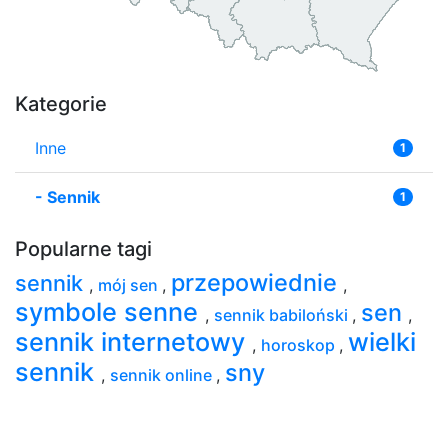
Kategorie
Inne
1
-
Sennik
1
Popularne tagi
przepowiednie
sennik
,
mój sen
,
,
symbole senne
sen
,
sennik babiloński
,
,
sennik internetowy
wielki
,
horoskop
,
sennik
sny
,
sennik online
,