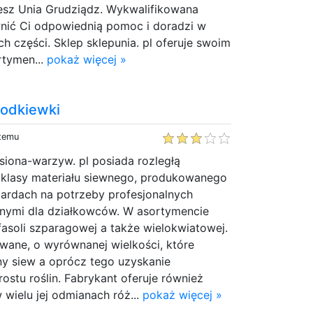
iesz Unia Grudziądz. Wykwalifikowana
ić Ci odpowiednią pomoc i doradzi w
 części. Sklep sklepunia. pl oferuje swoim
rtymen...
pokaż więcej »
zodkiewki
 temu
siona-warzyw. pl posiada rozległą
 klasy materiału siewnego, produkowanego
ardach na potrzeby profesjonalnych
nymi dla działkowców. W asortymencie
 fasoli szparagowej a także wielokwiatowej.
owane, o wyrównanej wielkości, które
ny siew a oprócz tego uzyskanie
rostu roślin. Fabrykant oferuje również
 wielu jej odmianach róż...
pokaż więcej »