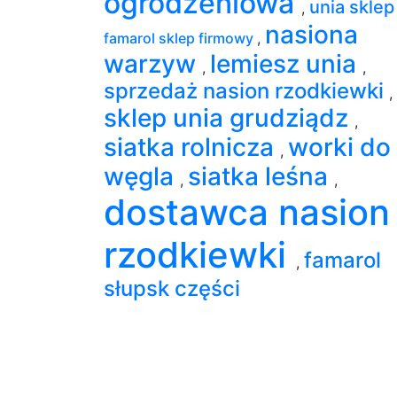
ogrodzeniowa
unia skle
,
nasiona
famarol sklep firmowy
,
warzyw
lemiesz unia
,
,
sprzedaż nasion rzodkiewki
,
sklep unia grudziądz
,
siatka rolnicza
worki do
,
węgla
siatka leśna
,
,
dostawca nasion
rzodkiewki
famarol
,
słupsk części