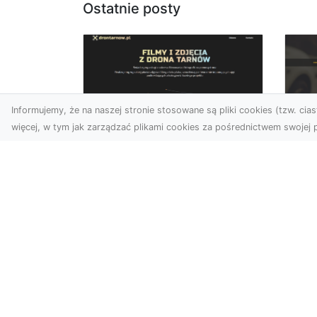
Ostatnie posty
Informujemy, że na naszej stronie stosowane są pliki cookies (tzw. ciast
więcej, w tym jak zarządzać plikami cookies za pośrednictwem swojej p
Usługi dronem Dębica
FH
– Twój projekt z lotu
Ni
ptaka
Dr
Wykorzystanie dronów w
Ho
fotografii i filmowaniu
Ki
otwiera nowe możliwości,
i 
które są zarówno
FHU
estetyczn...
Pro
Dr