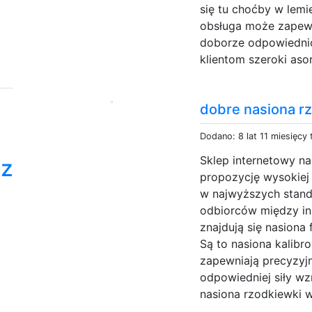
się tu choćby w lem
obsługa może zapewn
doborze odpowiednich
klientom szeroki aso
dobre nasiona r
Dodano: 8 lat 11 miesięcy
Sklep internetowy na
dz
propozycję wysokiej
w najwyższych stand
odbiorców między in
znajdują się nasiona
Są to nasiona kalibr
zapewniają precyzyj
odpowiedniej siły wz
nasiona rzodkiewki w