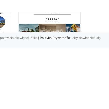
pojawiała się więcej. Kliknij
Polityka Prywatności
, aby dowiedzieć się
–
Chcesz mieć owe
okno na świat? Nie ma
-
problemu!
go
w
W świecie fototapet
h
ostatnimi czasy nastąpiły
niezwykle dynamiczne
zmiany. Śmiało powiedzieć
może...