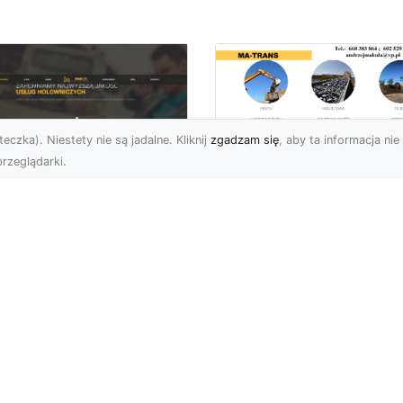
eczka). Niestety nie są jadalne. Kliknij
zgadzam się
, aby ta informacja nie 
rzeglądarki.
Transport
Niskopodwoziowy 
U XMar –
Specjalistyczne
ezawodna Pomoc
Rozwiązania od MA
ogowa: Laweta i
TRANS dla Ciężkie
lowanie dla
Sprzętu i Ładunkó
erowców z Radomia
Ponadgabarytowyc
Okolic
Czym Jest Transport
 XMar – Szybkie i
Niskopodwoziowy?
fesjonalne Wsparcie na
Transport
odze Nagłe problemy z