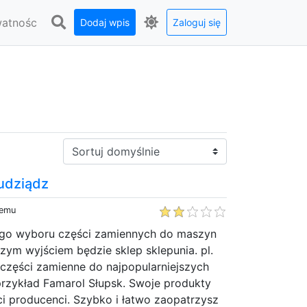
watnośc
Dodaj wpis
Zaloguj się
Sortuj:
udziądz
temu
ego wyboru części zamiennych do maszyn
szym wyjściem będzie sklep sklepunia. pl.
części zamienne do najpopularniejszych
przykład Famarol Słupsk. Swoje produkty
i producenci. Szybko i łatwo zaopatrzysz