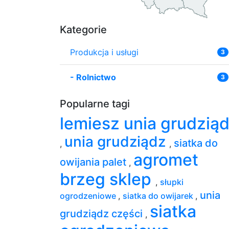
Kategorie
Produkcja i usługi
3
-
Rolnictwo
3
Popularne tagi
lemiesz unia grudzią
unia grudziądz
siatka do
,
,
agromet
owijania palet
,
brzeg sklep
,
słupki
unia
ogrodzeniowe
,
siatka do owijarek
,
siatka
grudziądz części
,