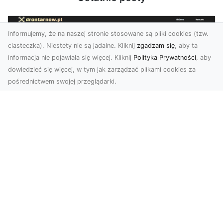
Informujemy, że na naszej stronie stosowane są pliki cookies (tzw.
ciasteczka). Niestety nie są jadalne. Kliknij
zgadzam się
, aby ta
informacja nie pojawiała się więcej. Kliknij
Polityka Prywatności
, aby
dowiedzieć się więcej, w tym jak zarządzać plikami cookies za
pośrednictwem swojej przeglądarki.
Usługi dronem Dębica – Twój projekt z
lotu ptaka
Wykorzystanie dronów w fotografii i filmowaniu
otwiera nowe możliwości, które są zarówno
estetyczn...