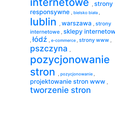
internetowe
strony
,
responsywne
,
bielsko biała
,
lublin
warszawa
strony
,
,
sklepy interneto
internetowe
,
łódź
strony www
,
,
e-commerce
,
,
pszczyna
,
pozycjonowanie
stron
,
pozycjonowanie
,
projektowanie stron www
,
tworzenie stron