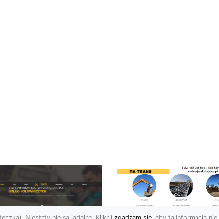
eczka). Niestety nie są jadalne. Kliknij
zgadzam się
, aby ta informacja nie 