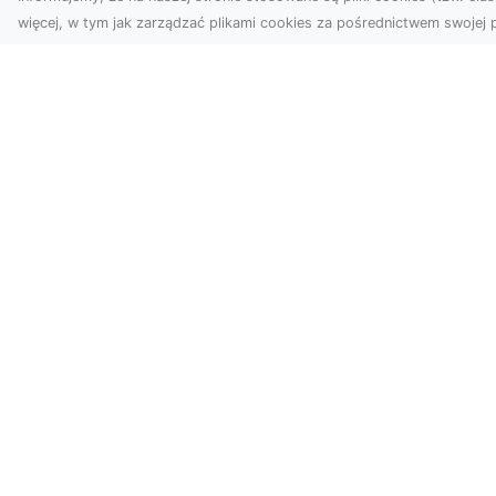
więcej, w tym jak zarządzać plikami cookies za pośrednictwem swojej p
Usługi dronem Dębica
FH
– Twój projekt z lotu
Ni
ptaka
Dr
Wykorzystanie dronów w
Ho
fotografii i filmowaniu
Ki
otwiera nowe możliwości,
i 
które są zarówno
FHU
estetyczn...
Pro
Dr
poj
awa
Katalog.org.pl - katalog www