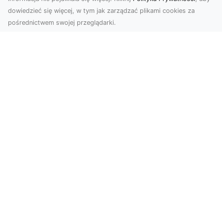
dowiedzieć się więcej, w tym jak zarządzać plikami cookies za
pośrednictwem swojej przeglądarki.
Usługi dronem Dębica – Twój projekt z
lotu ptaka
Wykorzystanie dronów w fotografii i filmowaniu
otwiera nowe możliwości, które są zarówno
estetyczn...