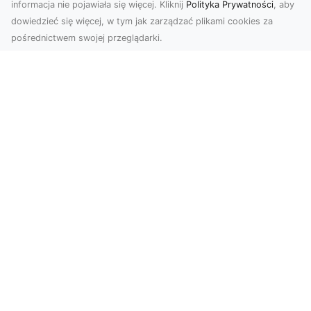
informacja nie pojawiała się więcej. Kliknij
Polityka Prywatności
, aby
dowiedzieć się więcej, w tym jak zarządzać plikami cookies za
pośrednictwem swojej przeglądarki.
Usługi dronem Dębica – Twój projekt z
lotu ptaka
Wykorzystanie dronów w fotografii i filmowaniu
otwiera nowe możliwości, które są zarówno
estetyczn...