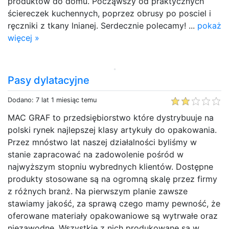
produktów do domu. Począwszy od praktycznych
ściereczek kuchennych, poprzez obrusy po posciel i
ręczniki z tkany lnianej. Serdecznie polecamy! ...
pokaż
więcej »
Pasy dylatacyjne
Dodano: 7 lat 1 miesiąc temu
MAC GRAF to przedsiębiorstwo które dystrybuuje na
polski rynek najlepszej klasy artykuły do opakowania.
Przez mnóstwo lat naszej działalności byliśmy w
stanie zapracować na zadowolenie pośród w
najwyższym stopniu wybrednych klientów. Dostępne
produkty stosowane są na ogromną skalę przez firmy
z różnych branż. Na pierwszym planie zawsze
stawiamy jakość, za sprawą czego mamy pewność, że
oferowane materiały opakowaniowe są wytrwałe oraz
niezawodne. Wszystkie z nich produkowane są w