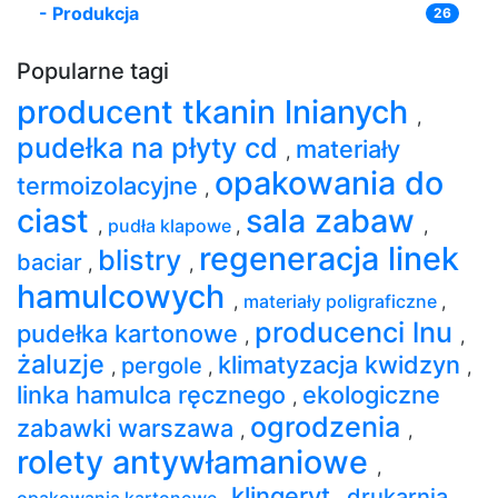
-
Produkcja
26
Popularne tagi
producent tkanin lnianych
,
pudełka na płyty cd
materiały
,
opakowania do
termoizolacyjne
,
ciast
sala zabaw
,
pudła klapowe
,
,
regeneracja linek
blistry
baciar
,
,
hamulcowych
,
materiały poligraficzne
,
producenci lnu
pudełka kartonowe
,
,
żaluzje
klimatyzacja kwidzyn
pergole
,
,
,
linka hamulca ręcznego
ekologiczne
,
ogrodzenia
zabawki warszawa
,
,
rolety antywłamaniowe
,
klingeryt
drukarnia
opakowania kartonowe
,
,