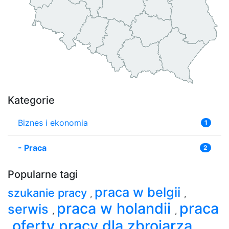
Kategorie
Biznes i ekonomia
1
-
Praca
2
Popularne tagi
praca w belgii
szukanie pracy
,
,
praca w holandii
praca
serwis
,
,
oferty pracy dla zbrojarza
,
,