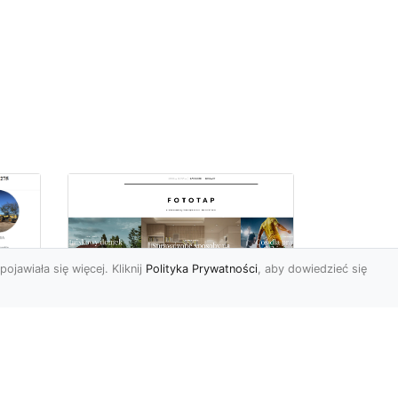
pojawiała się więcej. Kliknij
Polityka Prywatności
, aby dowiedzieć się
–
Chcesz mieć owe
okno na świat? Nie ma
-
problemu!