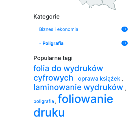
Kategorie
Biznes i ekonomia
0
-
Poligrafia
0
Popularne tagi
folia do wydruków
cyfrowych
oprawa książek
,
,
laminowanie wydruków
,
foliowanie
poligrafia
,
druku