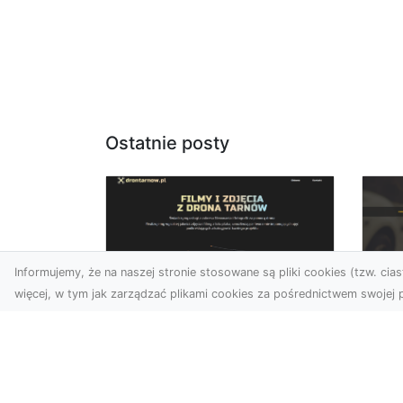
Ostatnie posty
Informujemy, że na naszej stronie stosowane są pliki cookies (tzw. ciast
więcej, w tym jak zarządzać plikami cookies za pośrednictwem swojej p
Usługi dronem Dębica
FH
– Twój projekt z lotu
Ni
ptaka
Dr