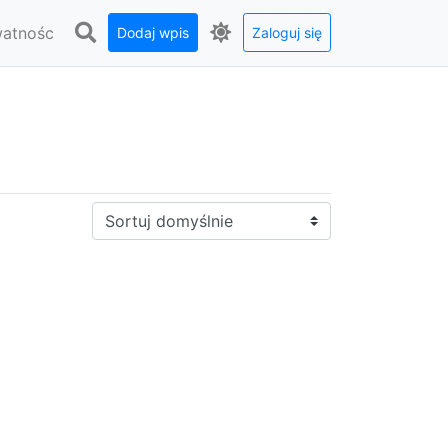
watnośc
Dodaj wpis
Zaloguj się
Sortuj: