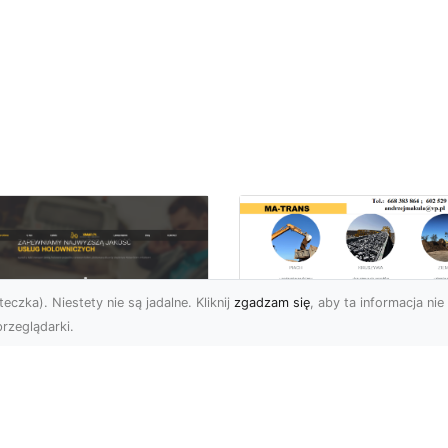
eczka). Niestety nie są jadalne. Kliknij
zgadzam się
, aby ta informacja nie 
rzeglądarki.
Transport
Niskopodwoziowy 
U XMar –
Specjalistyczne
ezawodna Pomoc
Rozwiązania od MA
ogowa: Laweta i