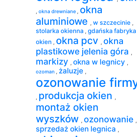
okna
,
okna drewniane
,
aluminiowe
w szczecinie
,
,
stolarka okienna
gdańska fabryka
,
okna pcv
okna
okien
,
,
plastikowe jelenia góra
,
markizy
okna w legnicy
,
,
żaluzje
ozoman
,
,
ozonowanie firm
produkcja okien
,
,
montaż okien
wyszków
ozonowanie
,
,
sprzedaż okien legnica
,