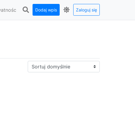
watnośc
Dodaj wpis
Zaloguj się
Sortuj: