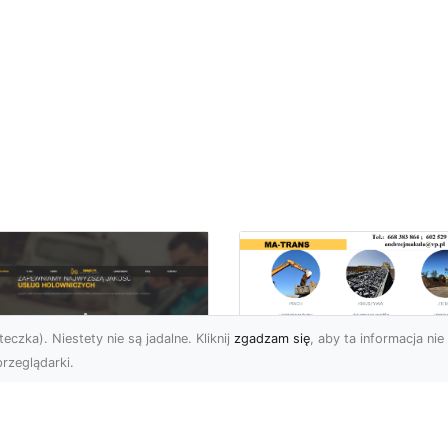
eczka). Niestety nie są jadalne. Kliknij
zgadzam się
, aby ta informacja nie 
rzeglądarki.
Transport
Niskopodwoziowy 
U XMar –
Specjalistyczne