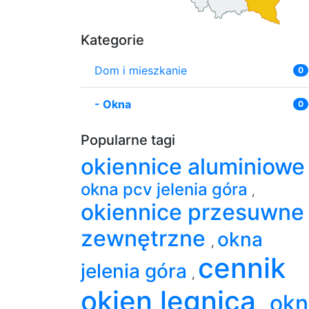
Kategorie
Dom i mieszkanie
0
-
Okna
0
Popularne tagi
okiennice aluminiow
okna pcv jelenia góra
,
okiennice przesuwne
zewnętrzne
okna
,
cennik
jelenia góra
,
okien legnica
okn
,