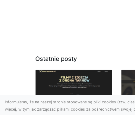
Ostatnie posty
Informujemy, że na naszej stronie stosowane są pliki cookies (tzw. ciast
więcej, w tym jak zarządzać plikami cookies za pośrednictwem swojej p
Usługi dronem Dębica
FH
– Twój projekt z lotu