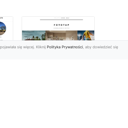
pojawiała się więcej. Kliknij
Polityka Prywatności
, aby dowiedzieć się
–
Chcesz mieć owe
okno na świat? Nie ma
-
problemu!
go
w
W świecie fototapet
h
ostatnimi czasy nastąpiły
niezwykle dynamiczne
zmiany. Śmiało powiedzieć
może...