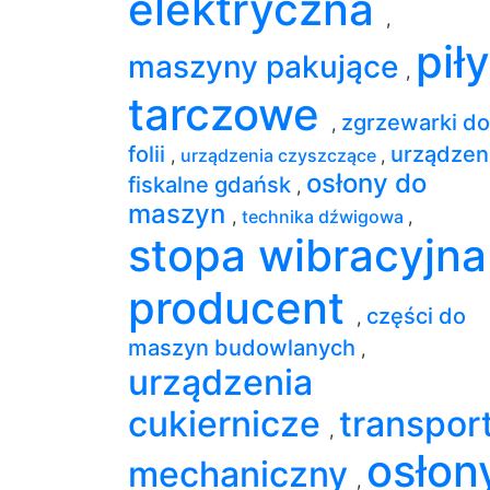
elektryczna
,
piły
maszyny pakujące
,
tarczowe
zgrzewarki do
,
folii
urządzen
,
urządzenia czyszczące
,
osłony do
fiskalne gdańsk
,
maszyn
,
technika dźwigowa
,
stopa wibracyjna
producent
części do
,
maszyn budowlanych
,
urządzenia
cukiernicze
transpor
,
osłon
mechaniczny
,