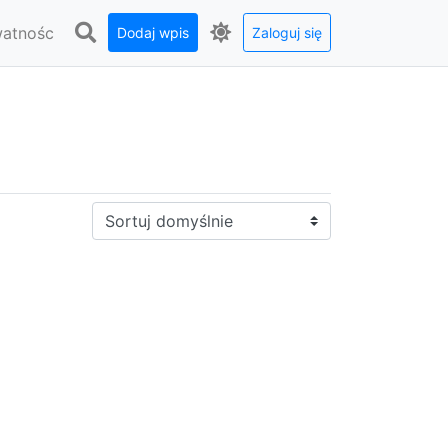
watnośc
Dodaj wpis
Zaloguj się
Sortuj: