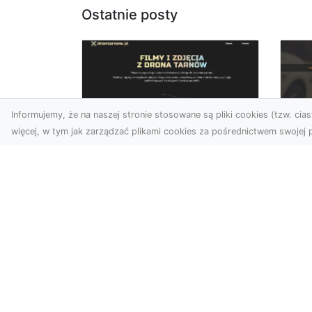
Ostatnie posty
Informujemy, że na naszej stronie stosowane są pliki cookies (tzw. ciast
więcej, w tym jak zarządzać plikami cookies za pośrednictwem swojej p
Usługi dronem Dębica
FH
– Twój projekt z lotu
Ni
ptaka
Dr
Wykorzystanie dronów w
Ho
fotografii i filmowaniu
Ki
otwiera nowe możliwości,
i 
które są zarówno
FHU
estetyczn...
Pro