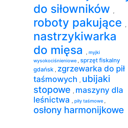
do siłowników
,
roboty pakujące
,
nastrzykiwarka
do mięsa
,
myjki
sprzęt fiskalny
wysokociśnieniowe
,
zgrzewarka do pił
gdańsk
,
ubijaki
taśmowych
,
stopowe
maszyny dla
,
leśnictwa
,
piły taśmowe
,
osłony harmonijkowe