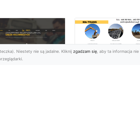
eczka). Niestety nie są jadalne. Kliknij
zgadzam się
, aby ta informacja nie 
rzeglądarki.
Transport
Niskopodwoziowy 
U XMar –
Specjalistyczne
ezawodna Pomoc
Rozwiązania od MA
ogowa: Laweta i
TRANS dla Ciężkie
lowanie dla
Sprzętu i Ładunkó
erowców z Radomia
Ponadgabarytowyc
Okolic
Czym Jest Transport
 XMar – Szybkie i
Niskopodwoziowy?
fesjonalne Wsparcie na
Transport