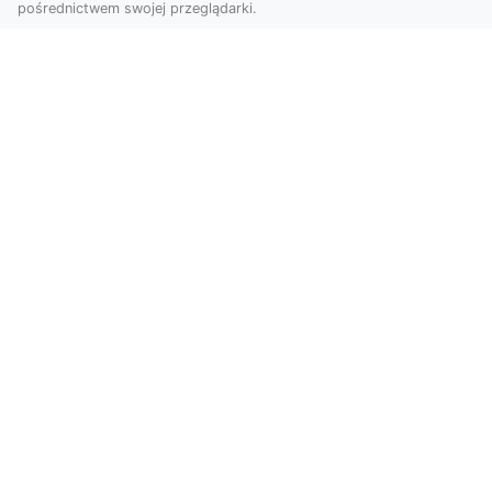
pośrednictwem swojej przeglądarki.
Usługi dronem Dębica – Twój projekt z
lotu ptaka
Wykorzystanie dronów w fotografii i filmowaniu
otwiera nowe możliwości, które są zarówno
estetyczn...