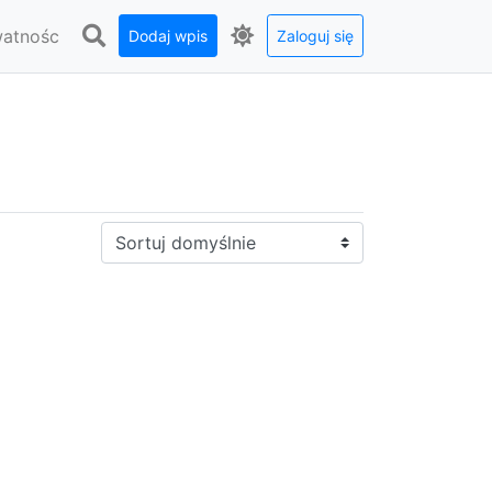
watnośc
Dodaj wpis
Zaloguj się
Sortuj: