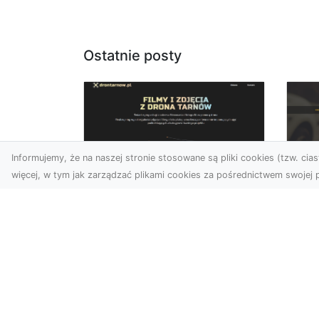
Ostatnie posty
Informujemy, że na naszej stronie stosowane są pliki cookies (tzw. ciast
więcej, w tym jak zarządzać plikami cookies za pośrednictwem swojej p
Usługi dronem Dębica
FH
– Twój projekt z lotu
Ni
ptaka
Dr
Wykorzystanie dronów w
Ho
fotografii i filmowaniu
Ki
otwiera nowe możliwości,
i 
które są zarówno