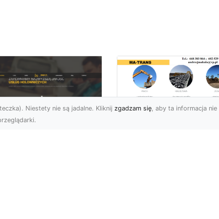
eczka). Niestety nie są jadalne. Kliknij
zgadzam się
, aby ta informacja nie 
rzeglądarki.
Transport
Niskopodwoziowy 
U XMar –
Specjalistyczne
ezawodna Pomoc
Rozwiązania od MA
ogowa: Laweta i
TRANS dla Ciężkie
lowanie dla
Sprzętu i Ładunkó
erowców z Radomia
Ponadgabarytowyc
Okolic