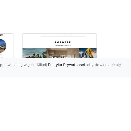
pojawiała się więcej. Kliknij
Polityka Prywatności
, aby dowiedzieć się
–
Chcesz mieć owe
okno na świat? Nie ma
-
problemu!
go
w
W świecie fototapet
h
ostatnimi czasy nastąpiły
niezwykle dynamiczne