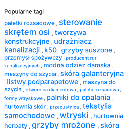
Popularne tagi
sterowanie
paletki rozsadowe
,
skrętem osi
tworzywa
,
udrażniacz
konstrukcyjne
,
kanalizacji
k50
grzyby suszone
,
,
,
przemysł spożywczy
,
producent rur
modna odzież damska
kanalizacyjnych
,
,
skóra galanteryjna
maszyny do szycia
,
listwy podparapetowe
maszyna do
,
,
szycia
,
otwornica diamentowa
,
paleta rozsadowa
,
palniki do opalania
formy wtryskowe
,
,
tekstylia
hurtownia skór
,
przepustnica
,
wtryski
samochodowe
hurtownia
,
,
grzyby mrożone
skóra
herbaty
,
,