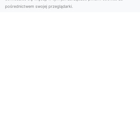
pośrednictwem swojej przeglądarki.
Usługi dronem Dębica – Twój projekt z
lotu ptaka
Wykorzystanie dronów w fotografii i filmowaniu
otwiera nowe możliwości, które są zarówno
estetyczn...