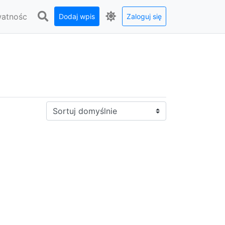
watnośc
Dodaj wpis
Zaloguj się
Sortuj: