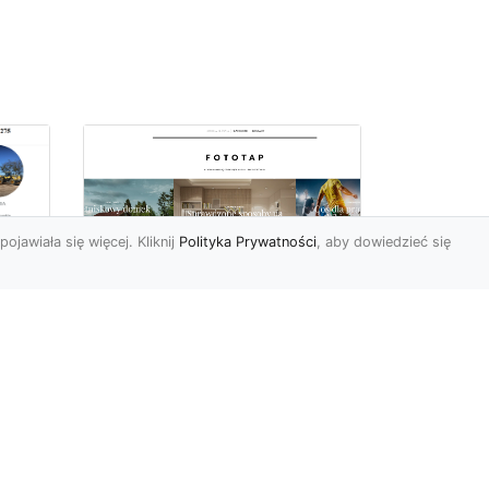
pojawiała się więcej. Kliknij
Polityka Prywatności
, aby dowiedzieć się
–
Chcesz mieć owe
okno na świat? Nie ma
-
problemu!
go
w
W świecie fototapet
h
ostatnimi czasy nastąpiły
niezwykle dynamiczne