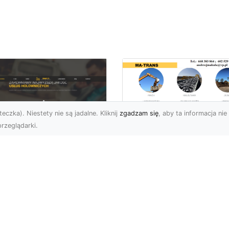
eczka). Niestety nie są jadalne. Kliknij
zgadzam się
, aby ta informacja nie 
rzeglądarki.
Transport
Niskopodwoziowy 
U XMar –
Specjalistyczne
ezawodna Pomoc
Rozwiązania od MA
ogowa: Laweta i
TRANS dla Ciężkie
lowanie dla
Sprzętu i Ładunkó
erowców z Radomia
Ponadgabarytowyc
Okolic