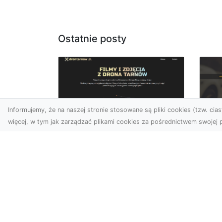
Ostatnie posty
Informujemy, że na naszej stronie stosowane są pliki cookies (tzw. ciast
więcej, w tym jak zarządzać plikami cookies za pośrednictwem swojej p
Usługi dronem Dębica
FH
– Twój projekt z lotu
Ni
ptaka
Dr
Wykorzystanie dronów w
Ho
fotografii i filmowaniu
Ki
otwiera nowe możliwości,
i 
które są zarówno