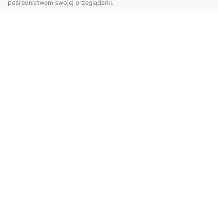
pośrednictwem swojej przeglądarki.
Usługi dronem Dębica – Twój projekt z
lotu ptaka
Wykorzystanie dronów w fotografii i filmowaniu
otwiera nowe możliwości, które są zarówno
estetyczn...