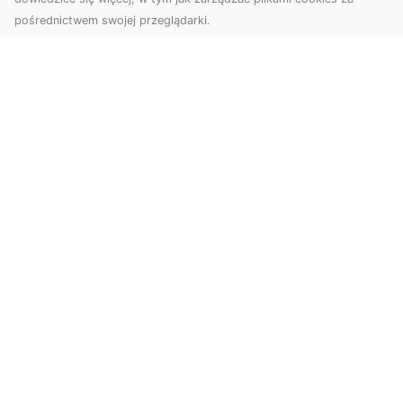
pośrednictwem swojej przeglądarki.
Usługi dronem Dębica – Twój projekt z
lotu ptaka
Wykorzystanie dronów w fotografii i filmowaniu
otwiera nowe możliwości, które są zarówno
estetyczn...