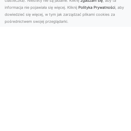
ciasteczka). Niestety nie są jadalne. Kliknij
zgadzam się
, aby ta
informacja nie pojawiała się więcej. Kliknij
Polityka Prywatności
, aby
dowiedzieć się więcej, w tym jak zarządzać plikami cookies za
pośrednictwem swojej przeglądarki.
Usługi dronem Dębica – Twój projekt z
lotu ptaka
Wykorzystanie dronów w fotografii i filmowaniu
otwiera nowe możliwości, które są zarówno
estetyczn...