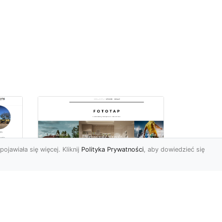
pojawiała się więcej. Kliknij
Polityka Prywatności
, aby dowiedzieć się
–
Chcesz mieć owe
okno na świat? Nie ma
-
problemu!