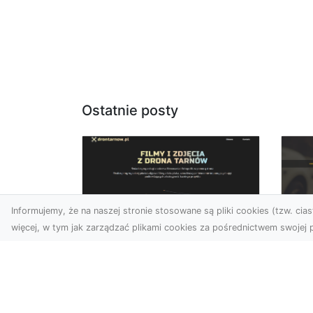
Ostatnie posty
Informujemy, że na naszej stronie stosowane są pliki cookies (tzw. ciast
więcej, w tym jak zarządzać plikami cookies za pośrednictwem swojej p
Usługi dronem Dębica
FH
– Twój projekt z lotu
Ni
ptaka
Dr