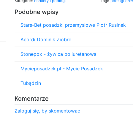
Kategorie:
Parkiety i podłogi
Tagi:
podłogi dre
Podobne wpisy
Stars-Bet posadzki przemysłowe Piotr Rusinek
Acordi Dominik Ziobro
Stonepox - żywica poliuretanowa
Mycieposadzek.pl - Mycie Posadzek
Tubądzin
Komentarze
Zaloguj się, by skomentować