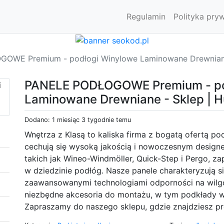
Regulamin
Polityka pry
OWE Premium - podłogi Winylowe Laminowane Drewniane 
PANELE PODŁOGOWE Premium - po
Laminowane Drewniane - Sklep | 
Dodano: 1 miesiąc 3 tygodnie temu
Wnętrza z Klasą to kaliska firma z bogatą ofertą p
cechują się wysoką jakością i nowoczesnym design
takich jak Wineo-Windmöller, Quick-Step i Pergo,
w dziedzinie podłóg. Nasze panele charakteryzują 
zaawansowanymi technologiami odporności na wilgoć
niezbędne akcesoria do montażu, w tym podkłady w
Zapraszamy do naszego sklepu, gdzie znajdziesz pro