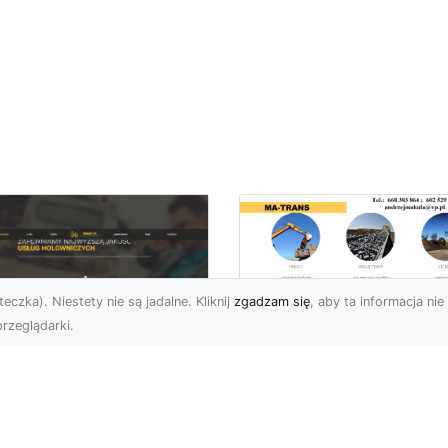
eczka). Niestety nie są jadalne. Kliknij
zgadzam się
, aby ta informacja nie 
rzeglądarki.
Transport
Niskopodwoziowy 
U XMar –
Specjalistyczne
ezawodna Pomoc
Rozwiązania od MA
ogowa: Laweta i