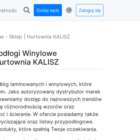
watnośc
Dodaj wpis
Zaloguj się
- Sklep | Hurtownia KALISZ
dłogi Winylowe
Hurtownia KALISZ
odłóg laminowanych i winylowych, które
em. Jako autoryzowany dystrybutor marek
 zapewniamy dostęp do najnowszych trendów
się różnorodnością wzorów oraz
 i ścieranie. W ofercie posiadamy także
yciszające oraz listwy przypodłogowe.
dukty, które spełnią Twoje oczekiwania.