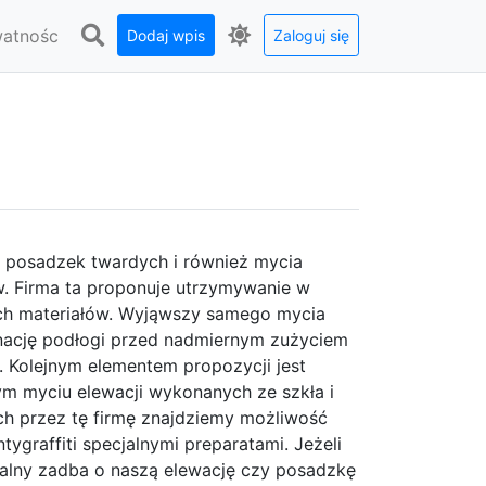
watnośc
Dodaj wpis
Zaloguj się
i posadzek twardych i również mycia
ów. Firma ta proponuje utrzymywanie w
ych materiałów. Wyjąwszy samego mycia
gnację podłogi przed nadmiernym zużyciem
. Kolejnym elementem propozycji jest
wym myciu elewacji wykonanych ze szkła i
ch przez tę firmę znajdziemy możliwość
tygraffiti specjalnymi preparatami. Jeżeli
nalny zadba o naszą elewację czy posadzkę