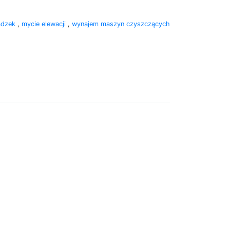
adzek
,
mycie elewacji
,
wynajem maszyn czyszczących