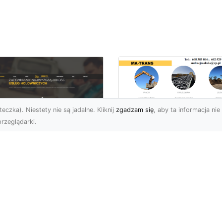
eczka). Niestety nie są jadalne. Kliknij
zgadzam się
, aby ta informacja nie 
rzeglądarki.
Transport
Niskopodwoziowy 
U XMar –
Specjalistyczne
ezawodna Pomoc
Rozwiązania od MA
ogowa: Laweta i
TRANS dla Ciężkie
lowanie dla
Sprzętu i Ładunkó
erowców z Radomia
Ponadgabarytowyc
Okolic