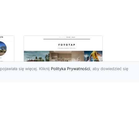
pojawiała się więcej. Kliknij
Polityka Prywatności
, aby dowiedzieć się
–
Chcesz mieć owe
okno na świat? Nie ma
-
problemu!
go
w
W świecie fototapet
h
ostatnimi czasy nastąpiły
niezwykle dynamiczne