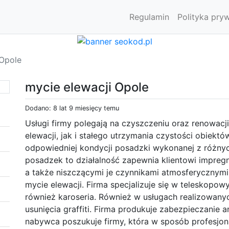
Regulamin
Polityka pry
 Opole
mycie elewacji Opole
Dodano: 8 lat 9 miesięcy temu
Usługi firmy polegają na czyszczeniu oraz renowacj
elewacji, jak i stałego utrzymania czystości obiekt
odpowiedniej kondycji posadzki wykonanej z różn
posadzek to działalność zapewnia klientowi impre
a także niszczącymi je czynnikami atmosferycznymi
mycie elewacji. Firma specjalizuje się w teleskopo
również karoseria. Również w usługach realizowany
usunięcia graffiti. Firma produkuje zabezpieczanie an
nabywca poszukuje firmy, która w sposób profesjo