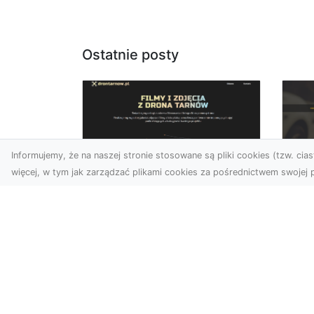
Ostatnie posty
Informujemy, że na naszej stronie stosowane są pliki cookies (tzw. ciast
więcej, w tym jak zarządzać plikami cookies za pośrednictwem swojej p
Usługi dronem Dębica
FH
– Twój projekt z lotu
Ni
ptaka
Dr
Wykorzystanie dronów w
Ho
fotografii i filmowaniu
Ki
otwiera nowe możliwości,
i 
które są zarówno