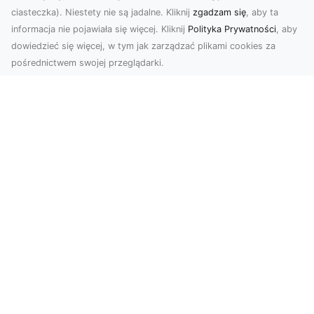
ciasteczka). Niestety nie są jadalne. Kliknij
zgadzam się
, aby ta
informacja nie pojawiała się więcej. Kliknij
Polityka Prywatności
, aby
dowiedzieć się więcej, w tym jak zarządzać plikami cookies za
pośrednictwem swojej przeglądarki.
Usługi dronem Dębica – Twój projekt z
lotu ptaka
Wykorzystanie dronów w fotografii i filmowaniu
otwiera nowe możliwości, które są zarówno
estetyczn...