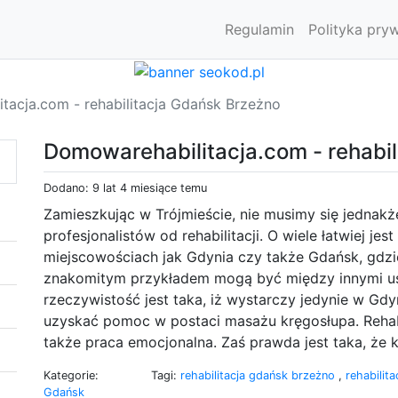
Regulamin
Polityka pry
tacja.com - rehabilitacja Gdańsk Brzeżno
Domowarehabilitacja.com - rehabi
Dodano: 9 lat 4 miesiące temu
Zamieszkując w Trójmieście, nie musimy się jedna
profesjonalistów od rehabilitacji. O wiele łatwiej je
miejscowościach jak Gdynia czy także Gdańsk, gdzie
znakomitym przykładem mogą być między innymi usł
rzeczywistość jest taka, iż wystarczy jedynie w Gdy
uzyskać pomoc w postaci masażu kręgosłupa. Rehabili
także praca emocjonalna. Zaś prawda jest taka, że 
Kategorie:
Tagi:
rehabilitacja gdańsk brzeżno
,
rehabilit
Gdańsk