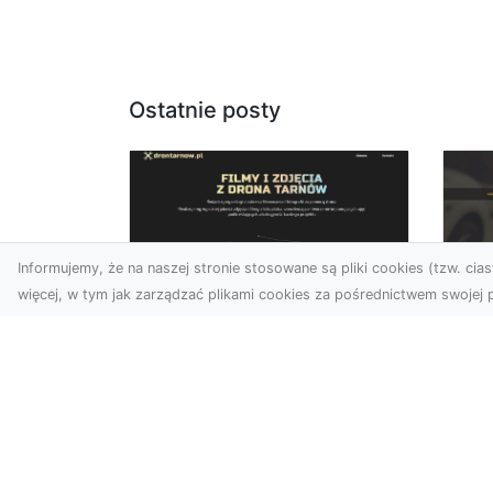
Ostatnie posty
Informujemy, że na naszej stronie stosowane są pliki cookies (tzw. ciast
więcej, w tym jak zarządzać plikami cookies za pośrednictwem swojej p
Usługi dronem Dębica
FH
– Twój projekt z lotu
Ni
ptaka
Dr
Wykorzystanie dronów w
Ho
fotografii i filmowaniu
Ki
otwiera nowe możliwości,