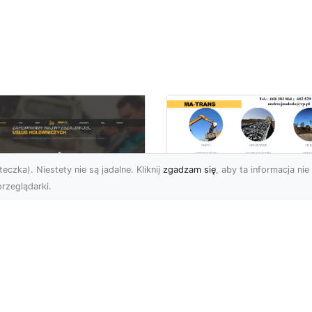
eczka). Niestety nie są jadalne. Kliknij
zgadzam się
, aby ta informacja nie 
rzeglądarki.
Transport
Niskopodwoziowy 
U XMar –
Specjalistyczne
ezawodna Pomoc
Rozwiązania od MA
ogowa: Laweta i
TRANS dla Ciężkie
lowanie dla
Sprzętu i Ładunkó
erowców z Radomia
Ponadgabarytowyc