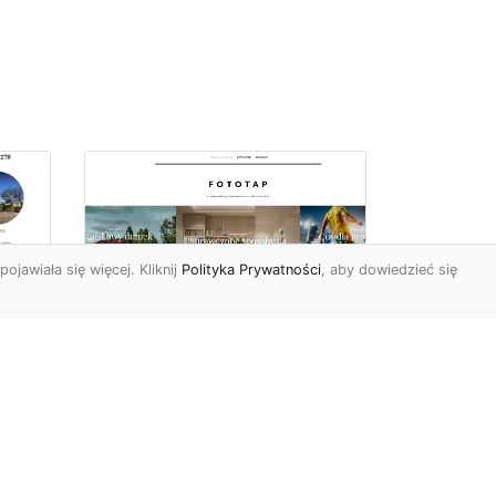
pojawiała się więcej. Kliknij
Polityka Prywatności
, aby dowiedzieć się
–
Chcesz mieć owe
okno na świat? Nie ma
-
problemu!
go
w
W świecie fototapet
h
ostatnimi czasy nastąpiły