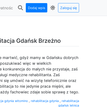
watnośc
Dodaj wpis
Zaloguj się
litacja Gdańsk Brzeżno
kże martwić, gdyż mamy w Gdańsku dobrych
st poszukiwać więc w wielkich
 konkurencja do małych nie przystaje, zaś
ugi medyczne rehabilitanta. Zaś
ni się umówić na wizytę telefonicznie oraz
tacja to nie jedynie praca mięśni, ale
każdy fachowiec zdaje sobie sprawę z tego.
acja gdynia witomino
,
rehabilitacja gdynia
,
rehabilitacja
gdańsk letnica