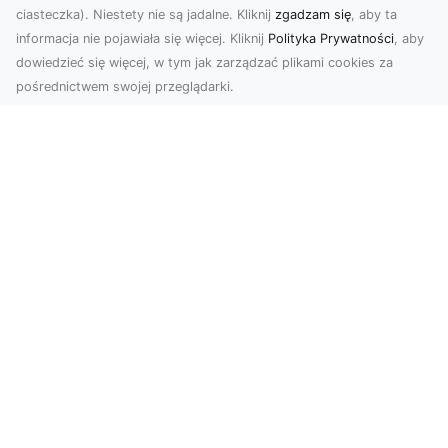
ciasteczka). Niestety nie są jadalne. Kliknij
zgadzam się
, aby ta
informacja nie pojawiała się więcej. Kliknij
Polityka Prywatności
, aby
dowiedzieć się więcej, w tym jak zarządzać plikami cookies za
pośrednictwem swojej przeglądarki.
Usługi dronem Dębica – Twój projekt z
lotu ptaka
Wykorzystanie dronów w fotografii i filmowaniu
otwiera nowe możliwości, które są zarówno
estetyczn...