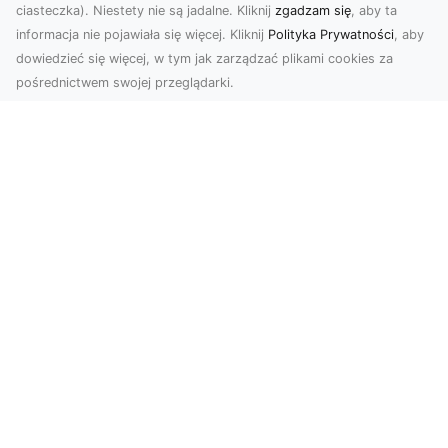
ciasteczka). Niestety nie są jadalne. Kliknij
zgadzam się
, aby ta
informacja nie pojawiała się więcej. Kliknij
Polityka Prywatności
, aby
dowiedzieć się więcej, w tym jak zarządzać plikami cookies za
pośrednictwem swojej przeglądarki.
Usługi dronem Dębica – Twój projekt z
lotu ptaka
Wykorzystanie dronów w fotografii i filmowaniu
otwiera nowe możliwości, które są zarówno
estetyczn...