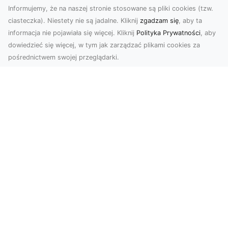
Informujemy, że na naszej stronie stosowane są pliki cookies (tzw.
ciasteczka). Niestety nie są jadalne. Kliknij
zgadzam się
, aby ta
informacja nie pojawiała się więcej. Kliknij
Polityka Prywatności
, aby
dowiedzieć się więcej, w tym jak zarządzać plikami cookies za
pośrednictwem swojej przeglądarki.
Usługi dronem Dębica – Twój projekt z
lotu ptaka
Wykorzystanie dronów w fotografii i filmowaniu
otwiera nowe możliwości, które są zarówno
estetyczn...