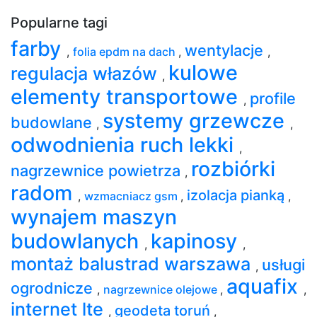
Popularne tagi
farby
wentylacje
,
folia epdm na dach
,
,
kulowe
regulacja włazów
,
elementy transportowe
profile
,
systemy grzewcze
budowlane
,
,
odwodnienia ruch lekki
,
rozbiórki
nagrzewnice powietrza
,
radom
izolacja pianką
,
wzmacniacz gsm
,
,
wynajem maszyn
budowlanych
kapinosy
,
,
montaż balustrad warszawa
usługi
,
aquafix
ogrodnicze
,
nagrzewnice olejowe
,
,
internet lte
geodeta toruń
,
,